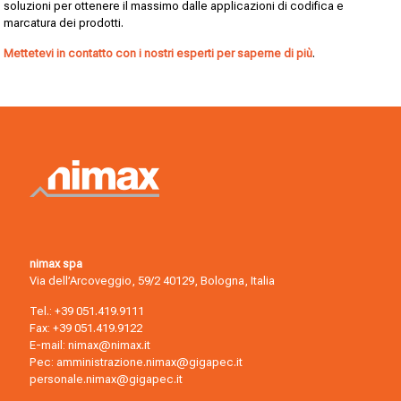
soluzioni per ottenere il massimo dalle applicazioni di codifica e
marcatura dei prodotti.
Mettetevi in contatto con i nostri esperti per saperne di più
.
nimax spa
Via dell’Arcoveggio, 59/2 40129, Bologna, Italia
Tel.:
+39 051.419.9111
Fax: +39 051.419.9122
E-mail:
nimax@nimax.it
Pec:
amministrazione.nimax@gigapec.it
personale.nimax@gigapec.it