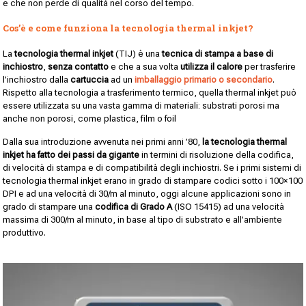
e che non perde di qualità nel corso del tempo.
Cos’è e come funziona la tecnologia thermal inkjet?
La
tecnologia thermal inkjet
(TIJ) è una
tecnica di stampa a base di
inchiostro
,
senza contatto
e che a sua volta
utilizza il calore
per trasferire
l’inchiostro dalla
cartuccia
ad un
imballaggio primario o secondario
.
Rispetto alla tecnologia a trasferimento termico, quella thermal inkjet può
essere utilizzata su una vasta gamma di materiali: substrati porosi ma
anche non porosi, come plastica, film o foil
Dalla sua introduzione avvenuta nei primi anni ’80,
la tecnologia thermal
inkjet ha fatto dei passi da gigante
in termini di risoluzione della codifica,
di velocità di stampa e di compatibilità degli inchiostri. Se i primi sistemi di
tecnologia thermal inkjet erano in grado di stampare codici sotto i 100×100
DPI e ad una velocità di 30/m al minuto, oggi alcune applicazioni sono in
grado di stampare una
codifica di Grado A
(ISO 15415) ad una velocità
massima di 300/m al minuto, in base al tipo di substrato e all’ambiente
produttivo.