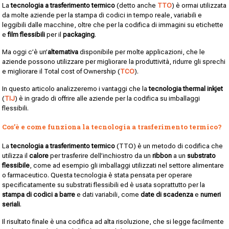
La
tecnologia a trasferimento termico
(detto anche
TTO
) è ormai utilizzata
da molte aziende per la stampa di codici in tempo reale, variabili e
leggibili dalle macchine, oltre che per la codifica di immagini su etichette
e
film flessibili
per il
packaging
.
Ma oggi c’è un’
alternativa
disponibile per molte applicazioni, che le
aziende possono utilizzare per migliorare la produttività, ridurre gli sprechi
e migliorare il Total cost of Ownership (
TCO
).
In questo articolo analizzeremo i vantaggi che la
tecnologia thermal inkjet
(
TIJ
) è in grado di offrire alle aziende per la codifica su imballaggi
flessibili.
Cos’è e come funziona la tecnologia a trasferimento termico?
La
tecnologia a trasferimento termico
(TTO) è un metodo di codifica che
utilizza il
calore
per trasferire dell’inchiostro da un
ribbon
a un
substrato
flessibile
, come ad esempio gli imballaggi utilizzati nel settore alimentare
o farmaceutico. Questa tecnologia è stata pensata per operare
specificatamente su substrati flessibili ed è usata soprattutto per la
stampa di codici a barre
e dati variabili, come
date di scadenza
e
numeri
seriali
.
Il risultato finale è una codifica ad alta risoluzione, che si legge facilmente