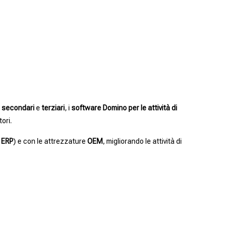
i secondari
e
terziari
, i
software Domino per le attività di
ori.
d
ERP
) e con le attrezzature
OEM
, migliorando le attività di