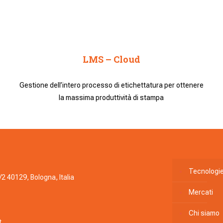
LMS – Cloud
Gestione dell’intero processo di etichettatura per ottenere
la massima produttività di stampa
Tecnologi
/2 40129, Bologna, Italia
Mercati
Chi siamo
t