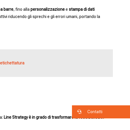
 a barre
, fino alla
personalizzazione
e
stampa di dati
ttivi riducendo gli sprechi e gli errori umani, portando la
etichettatura
Contatti
za:
Line Strategy è in grado di trasformare la vostra linea in