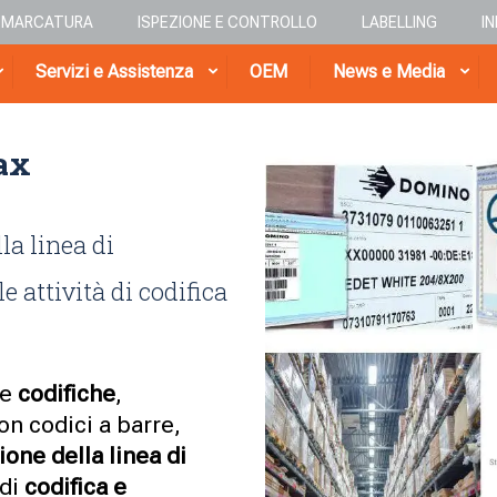
E MARCATURA
ISPEZIONE E CONTROLLO
LABELLING
I
Servizi e Assistenza
OEM
News e Media
ax
la linea di
e attività di codifica
e
codifiche
,
on codici a barre,
ione della linea di
 di
codifica e