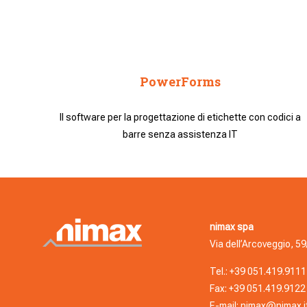
PowerForms
Il software per la progettazione di etichette con codici a
barre senza assistenza IT
nimax spa
Via dell’Arcoveggio, 59
Tel.:
+39 051.419.9111
Fax: +39 051.419.9122
E-mail:
nimax@nimax.i