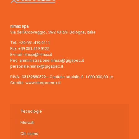
nimax spa
Via dell’Arcoveggio, 59/2 40129, Bologna, Italia
Tel.:
+39 051.419.9111
Fax: +39 051.419.9122
E-mail:
nimax@nimax.it
Pec:
amministrazione.nimax@gigapec.it
personale.nimax@gigapec.it
P.IVA.: 03132880372 – Capitale sociale: €. 1.000.000,00 i.v.
Credits:
www.interpromex.it
Tecnologie
Mercati
Chi siamo