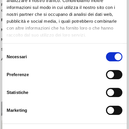
analizzare il nostro traffico. Condividiamo inoltre
Per la
codifica, marcatura ed etichettatura di laminati di metallo
, i sistemi
informazioni sul modo in cui utilizza il nostro sito con i
consigliati da nimax sono:
nostri partner che si occupano di analisi dei dati web,
Per marcare ed etichettare il tuo prodotto:
pubblicità e social media, i quali potrebbero combinarle
con altre informazioni che ha fornito loro o che hanno
Marcatori Inkjet:
Domino Ax150i
,
Domino Ax350i
,
Domino Ax550i
raccolto dal suo utilizzo dei loro servizi.
Marcatore Laser:
Domino F230i
Stampanti Digitali:
GSI
Selezione
Necessari
del
Applicatori di Etichette:
Beta-Max
,
Delta-Max
consenso
Preferenze
Statistiche
Marketing