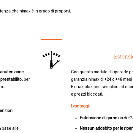
istenza che nimax è in grado di proporvi.
Estensi
 manutenzione
Con questo modulo di upgrade pot
prestabilito
, per
garanzia nimax di +24 o +48 mesi
ax.
È una soluzione semplice ed econ
e prezzi bloccati.
I vantaggi:
tenzioni
Estensione di garanzia
di +2
n base alle
Nessun addebito per le ripar