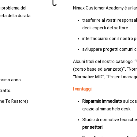
i problema del
Nimax Customer Academy è un’amp
leta della durata
trasferire ai vostri responsab
degli esperti del settore
interfacciarsi con il nostro 
sviluppare progetti comuni c
Alcuni titoli del nostro catalogo
(corso base ed avanzato)”, “Norme
“Normative MID”, “Project manag
 primo anno.
I vantaggi:
ratto.
me To Restore)
Risparmio immediato
sui cos
grazie al nimax help desk
Studio di normative tecniche
per settori
.