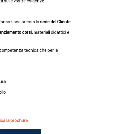
ta
sulle vostre esigenze.
a formazione presso la
sede del Cliente
.
nanziamento corsi
, materiali didattici e
 competenza tecnica che per le
ura
llo
ica la brochure