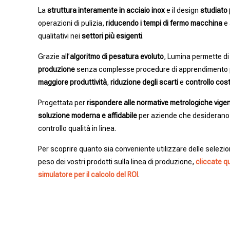
La
struttura interamente in acciaio inox
e il design
studiato 
operazioni di pulizia,
riducendo i tempi di fermo macchina
e 
qualitativi nei
settori più esigenti
.
Grazie all’
algoritmo di pesatura evoluto
, Lumina permette d
produzione
senza complesse procedure di apprendimento p
maggiore produttività
,
riduzione degli scarti
e
controllo cos
Progettata per
rispondere alle normative metrologiche vigen
soluzione moderna e affidabile
per aziende che desiderano m
controllo qualità in linea.
Per scoprire quanto sia conveniente utilizzare delle selezion
peso dei vostri prodotti sulla linea di produzione,
cliccate qu
simulatore per il calcolo del ROI
.