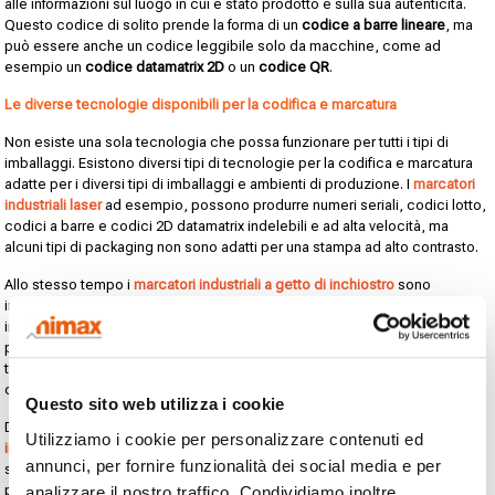
alle informazioni sul luogo in cui è stato prodotto e sulla sua autenticità.
Questo codice di solito prende la forma di un
codice a barre lineare
, ma
può essere anche un codice leggibile solo da macchine, come ad
esempio un
codice datamatrix 2D
o un
codice QR
.
Le diverse tecnologie disponibili per la codifica e marcatura
Non esiste una sola tecnologia che possa funzionare per tutti i tipi di
imballaggi. Esistono diversi tipi di tecnologie per la codifica e marcatura
adatte per i diversi tipi di imballaggi e ambienti di produzione. I
marcatori
industriali laser
ad esempio, possono produrre numeri seriali, codici lotto,
codici a barre e codici 2D datamatrix indelebili e ad alta velocità, ma
alcuni tipi di packaging non sono adatti per una stampa ad alto contrasto.
Allo stesso tempo i
marcatori industriali a getto di inchiostro
sono
incredibilmente versatili, possono marcare diversi tipi di prodotti e
imballaggi grazie ad una vasta gamma di inchiostri alimentari (e non) e
possono adattarsi agli ambienti di produzione più diversi. E rispetto ad altri
tipi di tecnologie di codifica, come ad esempio la marcatura a getto di
cera, comportano minor fermi di linea.
Questo sito web utilizza i cookie
Dall’altra parte però la qualità della codifica prodotta da
marcatori thermal
Utilizziamo i cookie per personalizzare contenuti ed
inkjet
dipende dal modo con cui i prodotti passano sulla testa di stampa
annunci, per fornire funzionalità dei social media e per
sulla linea di produzione. Questo potrebbe rendere più complicato il
processo di codifica se l’imballaggio che utilizzate si muove ed è
analizzare il nostro traffico. Condividiamo inoltre