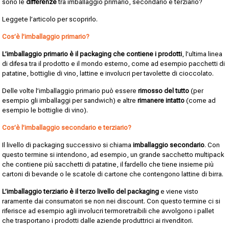
sono le
differenze
tra imballaggio primario, secondario e terziario?
Leggete l’articolo per scoprirlo.
Cos’è l’imballaggio primario?
L’imballaggio primario è il packaging che contiene i prodotti
, l’ultima linea
di difesa tra il prodotto e il mondo esterno, come ad esempio pacchetti di
patatine, bottiglie di vino, lattine e involucri per tavolette di cioccolato.
Delle volte l’imballaggio primario può essere
rimosso del tutto
(per
esempio gli imballaggi per sandwich) e altre
rimanere intatto
(come ad
esempio le bottiglie di vino).
Cos’è l’imballaggio secondario e terziario?
Il livello di packaging successivo si chiama
imballaggio secondario
. Con
questo termine si intendono, ad esempio, un grande sacchetto multipack
che contiene più sacchetti di patatine, il fardello che tiene insieme più
cartoni di bevande o le scatole di cartone che contengono lattine di birra.
L’imballaggio terziario è il terzo livello del packaging
e viene visto
raramente dai consumatori se non nei discount. Con questo termine ci si
riferisce ad esempio agli involucri termoretraibili che avvolgono i pallet
che trasportano i prodotti dalle aziende produttrici ai rivenditori.