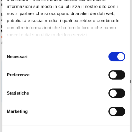
instabile.
informazioni sul modo in cui utilizza il nostro sito con i
nostri partner che si occupano di analisi dei dati web,
È anche importante ricordare che gli imballaggi primari hanno requisiti
diversi rispetto agli imballaggi terziari. Se la codifica su imballaggio
pubblicità e social media, i quali potrebbero combinarle
primario dovrà essere resistente e indelebile, nell’imballaggio terziario è
con altre informazioni che ha fornito loro o che hanno
fondamentale la leggibilità, cosa che può essere garantita dai
sistemi
raccolto dal suo utilizzo dei loro servizi.
stampa e applica
, che consentono di stampare e applicare un’etichetta
adesiva all’esterno di una scatola o di un fardello.
Selezione
Necessari
del
consenso
Preferenze
Statistiche
Marketing