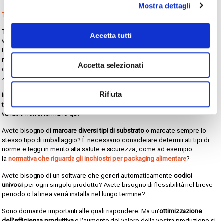
Mostra dettagli
Trovare la giusta tecnologia per i vostri prodotti
Trovare
la giusta tecnologia per la codifica e marcatura dei vostri prodotti
Accetta tutti
vi consentirà di aumentare la vostra efficienza produttiva e di ottenere il
tipo di codifica che desiderate, ma per trovarla dovrete avere ben in
mente quali sono le vostre necessità. Qual è l’ambiente di produzione
Accetta selezionati
della vostra linea? È richiesto un lavaggio regolare? Lavorate con sciroppi,
zucchero o olio?
Rifiuta
Inoltre dovete considerare la velocità della linea di produzione
, non tutti i
tipi di sistemi per la codifica e marcatura lavorano ad alta velocità e le
variabili non si fermano qui.
Avete bisogno di
marcare diversi tipi di substrato
o marcate sempre lo
stesso tipo di imballaggio? È necessario considerare determinati tipi di
norme e leggi in merito alla salute e sicurezza, come ad esempio
la
normativa che riguarda gli inchiostri per packaging alimentare
?
Avete bisogno di un software che generi automaticamente
codici
univoci
per ogni singolo prodotto? Avete bisogno di flessibilità nel breve
periodo o la linea verrà installa nel lungo termine?
Sono domande importanti alle quali rispondere. Ma un’
ottimizzazione
dell’efficienza produttiva
e l’aumento del valore della vostra produzione si