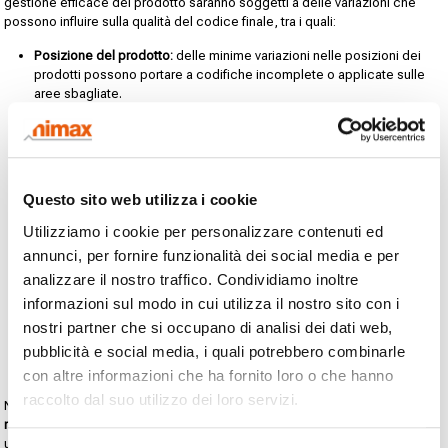
gestione efficace del prodotto saranno soggetti a delle variazioni che
possono influire sulla qualità del codice finale, tra i quali:
Posizione del prodotto:
delle minime variazioni nelle posizioni dei
prodotti possono portare a codifiche incomplete o applicate sulle
aree sbagliate.
Distanza del prodotto dal marcatore:
posizionare il prodotto troppo
vicino o troppo distante dal marcatore può portare a codifiche
sfocate o illeggibili.
Angolo del prodotto:
una leggera rotazione nel posizionamento del
Questo sito web utilizza i cookie
prodotto, anche di pochi gradi, può portare a codici deformati.
Utilizziamo i cookie per personalizzare contenuti ed
Velocità della linea:
fluttuazioni minime nella velocità possono
annunci, per fornire funzionalità dei social media e per
influenzare la qualità della codifica, portando a codici schiacciati o
allungati.
analizzare il nostro traffico. Condividiamo inoltre
informazioni sul modo in cui utilizza il nostro sito con i
Vibrazioni del conveyor:
ad alte velocità le vibrazioni possono
intaccare la qualità della codifica.
nostri partner che si occupano di analisi dei dati web,
pubblicità e social media, i quali potrebbero combinarle
Forme particolari dei prodotti:
alcuni tipi di packaging possono avere
delle forme che ne rendono complessa la codifica.
con altre informazioni che ha fornito loro o che hanno
raccolto dal suo utilizzo dei loro servizi.
Nella migliore delle ipotesi,
un codice 2D di scarsa qualità causerà scarti
,
rilavorazioni
e
stock difettosi
. Le ripercussioni saranno ancora più gravi se
un codice 2D illeggibile lascia la linea di produzione senza che nessuno