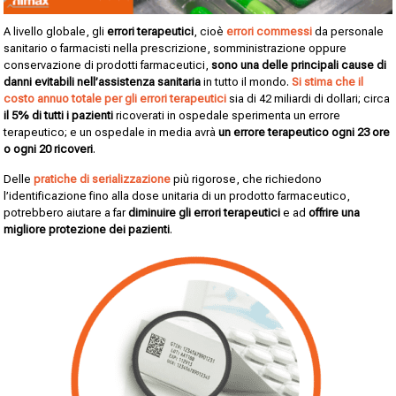
A livello globale, gli
errori terapeutici
, cioè
errori commessi
da personale
sanitario o farmacisti nella prescrizione, somministrazione oppure
conservazione di prodotti farmaceutici,
sono una delle principali cause di
danni evitabili nell’assistenza sanitaria
in tutto il mondo.
Si stima che il
costo annuo totale per gli errori terapeutici
sia di 42 miliardi di dollari; circa
il 5% di tutti i pazienti
ricoverati in ospedale sperimenta un errore
terapeutico; e un ospedale in media avrà
un errore terapeutico ogni 23 ore
o ogni 20 ricoveri
.
Delle
pratiche di serializzazione
più rigorose, che richiedono
l’identificazione fino alla dose unitaria di un prodotto farmaceutico,
potrebbero aiutare a far
diminuire gli errori terapeutici
e ad
offrire una
migliore protezione dei pazienti
.