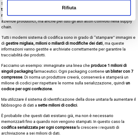
Se l’introduzione dell’
identificazione della dose unitaria migliora la
Rifiuta
tracciabilità
e aiuta a ridurre gli errori,
la quantità di dati da generare,
monitorare e gestire possono rappresentare una sfida
non solo per le
aziende produttrici, ma anche per tutti gli altri attori coinvolti nella supply
chain.
Tutti i moderni sistema di codifica sono in grado di “stampare” immagini e
di
gestire migliaia, milioni o miliardi di modifiche dei dati
, ma queste
informazioni vanno gestite e archiviate correttamente per garantire la
tracciabilità dei prodotti.
Facciamo un esempio: immaginate una linea che
produce 1 milioni di
singoli packaging
farmaceutici. Ogni packaging contiene
un blister con 7
compresse
. Di norma un produttore creerà, conserverà e stamperà un
milione di codici per rispettare le norme sulla serializzazione, quindi
un
codice per ogni confezione
.
Ma utilizzare il sistema di identificazione della dose unitaria fa aumentare il
fabbisogno di dati a
sette milioni di codici
.
È probabile che questi dati esistano già, ma non è necessario
memorizzarli fino a quando non vengono stampati. In questo caso la
codifica serializzata per ogni compressa
fa crescere i requisiti di
archiviazione a sei milioni di dati.