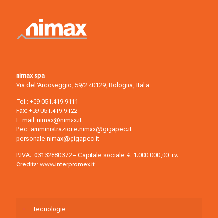
nimax spa
Via dell’Arcoveggio, 59/2 40129, Bologna, Italia
Tel.:
+39 051.419.9111
Fax: +39 051.419.9122
E-mail:
nimax@nimax.it
Pec:
amministrazione.nimax@gigapec.it
personale.nimax@gigapec.it
P.IVA.: 03132880372 – Capitale sociale: €. 1.000.000,00 i.v.
Credits:
www.interpromex.it
Tecnologie