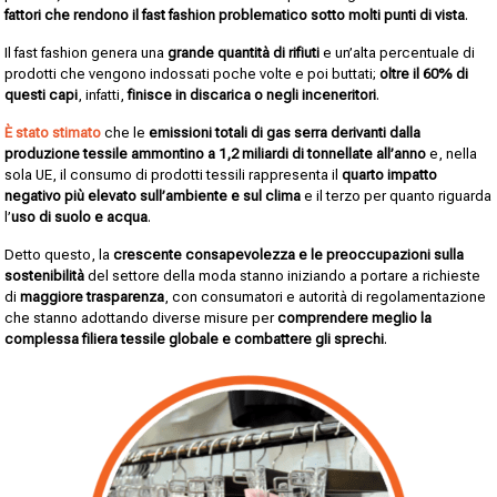
fattori che rendono il fast fashion problematico sotto molti punti di vista
.
Il fast fashion genera una
grande quantità di rifiuti
e un’alta percentuale di
prodotti che vengono indossati poche volte e poi buttati;
oltre il 60% di
questi capi
, infatti,
finisce in discarica o negli inceneritori
.
È stato stimato
che le
emissioni totali di gas serra derivanti dalla
produzione tessile ammontino a 1,2 miliardi di tonnellate all’anno
e, nella
sola UE, il consumo di prodotti tessili rappresenta il
quarto impatto
negativo più elevato sull’ambiente e sul clima
e il terzo per quanto riguarda
l’
uso di suolo e acqua
.
Detto questo, la
crescente consapevolezza e le preoccupazioni sulla
sostenibilità
del settore della moda stanno iniziando a portare a richieste
di
maggiore trasparenza
, con consumatori e autorità di regolamentazione
che stanno adottando diverse misure per
comprendere meglio la
complessa filiera tessile globale e combattere gli sprechi
.