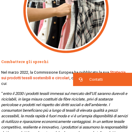
Combattere gli sprechi
Nel marzo 2022, la Commissione Europea ha pubblicato la sua
Strategia
sui prodotti tessili sostenibili e circolari
, che prevede un futuro prossimo in
Contatti
cui:
“
entro il 2030 i prodotti tessili immessi sul mercato dell’UE saranno durevoli e
riciclabili, in larga misura costituiti da fibre riciclate, privi di sostanze
pericolose e prodotti nel rispetto dei diritti sociali e dell’ambiente. I
consumatori beneficiano più a lungo di tessili di elevata qualità a prezzi
accessibili, la moda rapida è fuori moda e vi è un’ampia disponibilità di servizi
di riutilizzo e riparazione economicamente vantaggiosi. In un settore tessile
competitivo, resiliente e innovativo, i produttori si assumono la responsabilità