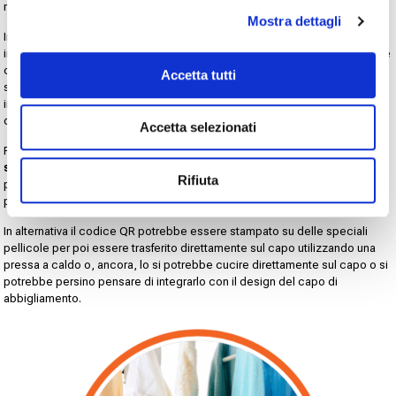
modo semplice senza che sia necessario modificare il codice finale.
Mostra dettagli
In qualità di organizzazione che si occupa di standardizzazione
internazionale,
GS1
è un partner di primaria importanza per tutte le aziende
che operano nel settore tessile, visto che è in grado di offrire standard e
Accetta tutti
servizi che permettono di identificare, acquisire e condividere
informazioni chiave che aiutino a stabilire le credenziali sulla sostenibilità
di un prodotto.
Accetta selezionati
Per fare un esempio pratico:
i codici QR GS1 potrebbero essere applicati
sull’etichette dei capi di abbigliamento
anziché sui cartellini rimovibili dei
Rifiuta
prezzi, in questo modo i codici seguirebbero l’intero ciclo di vita di un
prodotto.
In alternativa il codice QR potrebbe essere stampato su delle speciali
pellicole per poi essere trasferito direttamente sul capo utilizzando una
pressa a caldo o, ancora, lo si potrebbe cucire direttamente sul capo o si
potrebbe persino pensare di integrarlo con il design del capo di
abbigliamento.