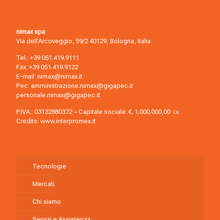
nimax spa
Via dell’Arcoveggio, 59/2 40129, Bologna, Italia
Tel.:
+39 051.419.9111
Fax: +39 051.419.9122
E-mail:
nimax@nimax.it
Pec:
amministrazione.nimax@gigapec.it
personale.nimax@gigapec.it
P.IVA.: 03132880372 – Capitale sociale: €. 1.000.000,00 i.v.
Credits:
www.interpromex.it
Tecnologie
Mercati
Chi siamo
Servizi e Assistenza