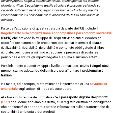
dei loro prodotti lungo la catena del valore, anche quando tali prodotti
diventano rifiuti. L’ecosistema tessile circolare è prospero e si fonda su
capacità sufficienti per il riciclaggio innovativo a ciclo chiuso, mentre
l’incenerimento e il collocamento in discarica dei tessili sono ridotti al
minimo
”.
Parte dell’attuazione di questa strategia da parte dell’UE include il
Regolamento sulla progettazione ecocompatibile per i prodotti sostenibili
(ESPR)
che prevede lo sviluppo di “requisiti vincolanti di ecodesign
specifici per aumentare le prestazioni dei tessuti in termini di durata,
riutilizzabilità, riparabilità, riciclabilità e contenuto obbligatorio di fibre
riciclate, per ridurre al minimo e tracciare la presenza di sostanze
pericolose e ridurre gli impatti negativi sul clima e sull’ambiente”.
Parallelamente a questi sviluppi a livello comunitario,
anche i singoli stati
membri
stanno adottando delle misure per affrontare il
problema fast
fashion
.
In Francia, ad esempio, si sta valutando l’inserimento di una
sovrattassa
ambientale
sugli articoli di moda a basso costo.
Alla base di tutte queste normative c’è
il passaporto digitale dei prodotti
(DPP)
che, come abbiamo già detto, è un registro elettronico obbligatorio
che consentirà di accedere a tutte le informazioni sulle caratteristiche di
sostenibilità ambientale dei prodotti.