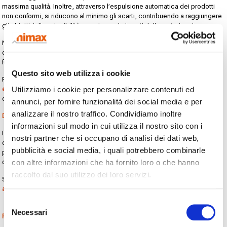
massima qualità. Inoltre, attraverso l’espulsione automatica dei prodotti
non conformi, si riducono al minimo gli scarti, contribuendo a raggiungere
gli obiettivi di sostenibilità e contenendo i costi delle materie prime.
Nel settore caseario, però, le linee di produzione possono essere
configurate per diverse tipologie di packaging e, nel caso dei formaggi, di
forme.
Questo sito web utilizza i cookie
Per non causare rallentamenti e inefficienze, anche i
sistemi di ispezione
Utilizziamo i cookie per personalizzare contenuti ed
e controllo
dovrebbero dunque essere in grado di adattarsi alle varie
confezioni, garantendo la massima sicurezza.
annunci, per fornire funzionalità dei social media e per
analizzare il nostro traffico. Condividiamo inoltre
Di quali strumenti parliamo?
informazioni sul modo in cui utilizza il nostro sito con i
I
metal detector
sono un esempio di strumento integrabile in linea che
nostri partner che si occupano di analisi dei dati web,
consente di rilevare la presenza di contaminanti metallici all’interno dei
pubblicità e social media, i quali potrebbero combinarle
prodotti alimentari o delle confezioni e di espellere in modo automatico
con altre informazioni che ha fornito loro o che hanno
quelli non conformi.
raccolto dal suo utilizzo dei loro servizi.
Scoprite come funzionano, applicati a diverse tipologie di
packaging
alimentare
,
nel video che abbiamo realizzato:
Selezione
Necessari
del
Focus: forme di formaggio come grana, pecorino e parmigiano
consenso