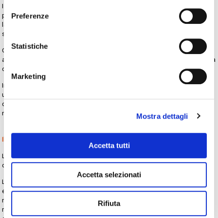
I formaggi come pecorino, parmigiano e grana hanno classificazioni
Preferenze
precise in base alla stagionatura. I consorzi sono molto attenti a garantire
la qualità e il rispetto dei requisiti, per
tutelare i marchi
e assicurare la
soddisfazione dei clienti finali.
Statistiche
Oltre alla stagionatura, la qualità delle forme – e di conseguenza il prezzo
a cui possono essere vendute – è determinata da altre caratteristiche. Una
di questa è la presenza di bolle.
Marketing
In questo caso, i sistemi di ispezione e controllo a
raggi x
permettono da
un lato di classificare le forme in base alla presenza di bolle d’aria;
dall’altro lato di rilevare corpi estranei al loro interno, a garanzia della
massima sicurezza per i consumatori e il marchio.
Mostra dettagli
Il controllo del peso dei prodotti
Accetta tutti
La
direttiva MID
prevede un protocollo completo per il rispetto di standard
di qualità relativi alla pesatura dei prodotti.
Accetta selezionati
Le
selezionatrici ponderali (o bilance dinamiche)
consentono una verifica
esatta del peso dei prodotti, monitorando ad esempio che le confezioni
non presentino materiale in eccesso o in difetto, ma non solo! La
Rifiuta
rilevazione di un peso anomalo permette infatti di individuare eventuali