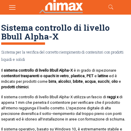
Sistema controllo di livello
Bbull Alpha-X
Sistema per la verifica del corretto riempimento di contenitori con prodotti
liquidi e solidi
Il
sistema controllo di livello Bbull Alpha-X
è in grado di ispezionare
contenitori trasparenti o opachi in vetro
,
plastica
,
PET
e
lattine
ed è
indicato per prodotti come
birra
,
alcolici
,
bibite
,
acqua
,
succhi
,
olio
e
prodotti chimici
.
Il sistema controllo di livello Bbull Alpha-X utilizza un fascio di
raggi x
di
appena 1 mm che penetra il contenitore per verificare che il prodotto
all’interno raggiunga il livello corretto. L’ispezione digitale di alta
precisione diversifica il sotto-riempimento dal troppo pieno con ponti
separati ed è idoneo all’installazione in aree con formazione di schiuma.
Il sistema operativo, basato su Windows 10, è estremamente stabile e