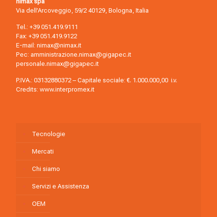
nimax spa
Via dell’Arcoveggio, 59/2 40129, Bologna, Italia
Tel.:
+39 051.419.9111
Fax: +39 051.419.9122
E-mail:
nimax@nimax.it
Pec:
amministrazione.nimax@gigapec.it
personale.nimax@gigapec.it
P.IVA.: 03132880372 – Capitale sociale: €. 1.000.000,00 i.v.
Credits:
www.interpromex.it
Tecnologie
Mercati
Chi siamo
Servizi e Assistenza
OEM