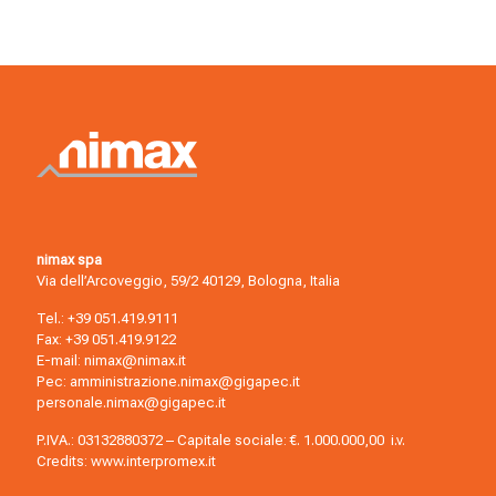
nimax spa
Via dell’Arcoveggio, 59/2 40129, Bologna, Italia
Tel.:
+39 051.419.9111
Fax: +39 051.419.9122
E-mail:
nimax@nimax.it
Pec:
amministrazione.nimax@gigapec.it
personale.nimax@gigapec.it
P.IVA.: 03132880372 – Capitale sociale: €. 1.000.000,00 i.v.
Credits:
www.interpromex.it