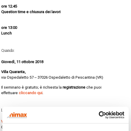
ore 12.45
Question time e chiusura dei lavori
ore 13:00
Lunch
Quando:
Giovedì, 11 ottobre 2018
Villa Quaranta,
via Ospedaletto 57 – 37026 Ospedaletto di Pescantina (VR)
Il seminario è gratuito; è richiesta la
registrazione
che puoi
effettuare
cliccando qui
.
La location:
Villa Quaranta
è un edificio seicentesco nel cuore della Valpolicella
Classica, circondato da un bellissimo parco.