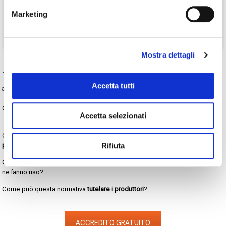
Marketing
Mostra dettagli
Nimax e Antares Vision assieme per il primo seminario formativo dedicato
Accetta tutti
alle aziende del settore biomedicale.
Cosa significa
tracciabilità
di un prodotto?
Accetta selezionati
Quali tecnologie sono più adatte per una
marcatura industriale
permanente
?
Rifiuta
Cosa prevede un sistema di
ispezione
? Quali vantaggi per le aziende che
ne fanno uso?
Come può questa normativa
tutelare i produttori
?
ACCREDITO GRATUITO