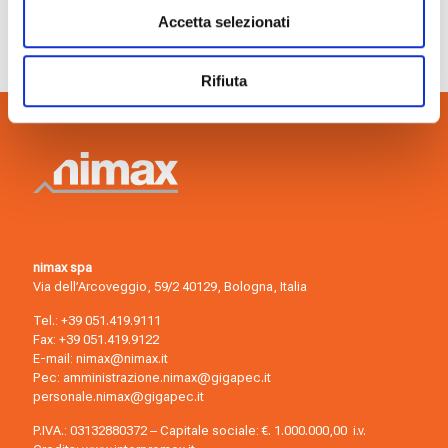
Accetta selezionati
Rifiuta
nimax spa
Via dell’Arcoveggio, 59/2 40129, Bologna, Italia
Tel.:
+39 051.419.9111
Fax: +39 051.419.9122
E-mail:
nimax@nimax.it
Pec:
amministrazione.nimax@gigapec.it
personale.nimax@gigapec.it
P.IVA.: 03132880372 – Capitale sociale: €. 1.000.000,00 i.v.