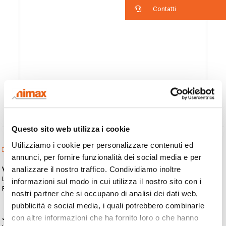
Contatti
Questo sito web utilizza i cookie
Utilizziamo i cookie per personalizzare contenuti ed
Desidero incontrarmi con l'esperto:
annunci, per fornire funzionalità dei social media e per
analizzare il nostro traffico. Condividiamo inoltre
Volker Watzke
Life Science / Pharma
informazioni sul modo in cui utilizza il nostro sito con i
FMD / MDR
nostri partner che si occupano di analisi dei dati web,
pubblicità e social media, i quali potrebbero combinarle
Mercoledì 10/4
Giovedì 11/4
con altre informazioni che ha fornito loro o che hanno
James Chrismas