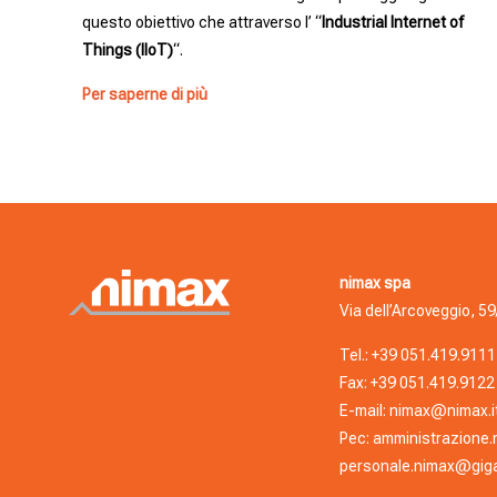
questo obiettivo che attraverso l’ “
Industrial Internet of
Things (IIoT)
“.
Per saperne di più
nimax spa
Via dell’Arcoveggio, 59
Tel.:
+39 051.419.9111
Fax: +39 051.419.9122
E-mail:
nimax@nimax.i
Pec:
amministrazione.
personale.nimax@giga