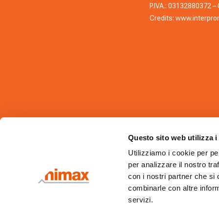
P.IVA.: 03132880372 – C
Credits:
www.interprom
Questo sito web utilizza i
Utilizziamo i cookie per pe
per analizzare il nostro tra
con i nostri partner che si
combinarle con altre inform
servizi.