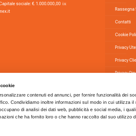
apitale sociale: €. 1.000.000,00 i.v.
Rassegna
ex.it
Contatti
Cookie Pol
Privacy Ute
Privacy Clie
Privacy Di
 cookie
Informativ
rsonalizzare contenuti ed annunci, per fornire funzionalità dei so
Whistleblo
ffico. Condividiamo inoltre informazioni sul modo in cui utilizza il 
 occupano di analisi dei dati web, pubblicità e social media, i qual
Codice Eti
azioni che ha fornito loro o che hanno raccolto dal suo utilizzo d