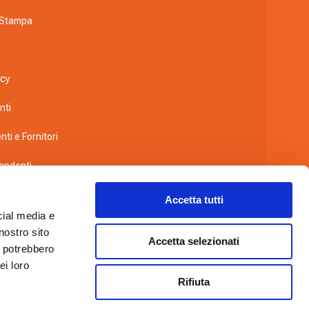
 Stampa
icy
nti
nti e Fornitori
pendenti
a videosorveglianza
Accetta tutti
cial media e
wing
nostro sito
Accetta selezionati
i potrebbero
co
ei loro
Rifiuta