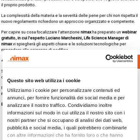
il proprio prodotto.
La complessità della materia e la severità delle pene per chi non rispetta il
nuovo regolamento richiedono un approccio organizzato e competente.
Per capire su cosa focalizzare l’attenzione
nimax
ha preparato un
webinar
gratuito, in cui l’esperto Luciano Marchesini, Life Science Manager di
nimax
vi spiegherà gli aspetti chiave e le soluzioni tecnologiche per
rispondere alle esigenze di codifica.
40 minuti di webinar?!
Contatti
Sì, il webinar avrà la durata di 40’ e sarà seguito da uno spazio per
domande e risposte.
Questo sito web utilizza i cookie
Il tema è molto importante e vogliamo garantirvi un
percorso formativo
Utilizziamo i cookie per personalizzare contenuti ed
reale
che vi permetta di capitalizzare il tempo investito.
annunci, per fornire funzionalità dei social media e per
Ecco l’agenda del Webinar
analizzare il nostro traffico. Condividiamo inoltre
informazioni sul modo in cui utilizza il nostro sito con i
La normativa: Scadenze e obblighi
nostri partner che si occupano di analisi dei dati web,
Chi viene impattato dal cambiamento
pubblicità e social media, i quali potrebbero combinarle
La codifica conforme MDR
con altre informazioni che ha fornito loro o che hanno