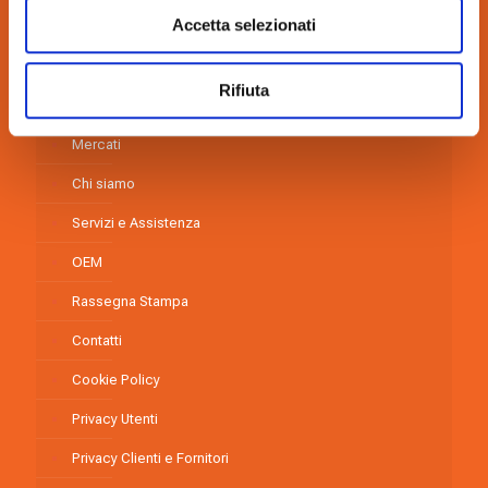
Credits:
www.interpromex.it
Accetta selezionati
Rifiuta
Tecnologie
Mercati
Chi siamo
Servizi e Assistenza
OEM
Rassegna Stampa
Contatti
Cookie Policy
Privacy Utenti
Privacy Clienti e Fornitori