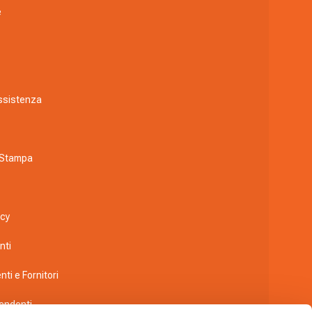
e
Assistenza
 Stampa
icy
nti
nti e Fornitori
pendenti