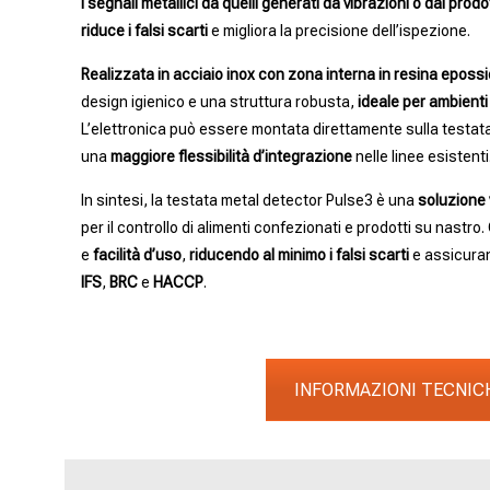
i segnali metallici da quelli generati da vibrazioni o dal prod
riduce i falsi scarti
e migliora la precisione dell’ispezione.
Realizzata in acciaio inox con zona interna in resina eposs
design igienico e una struttura robusta,
ideale per ambienti
L’elettronica può essere montata direttamente sulla testata 
una
maggiore flessibilità d’integrazione
nelle linee esistenti
In sintesi, la testata metal detector Pulse3 è una
soluzione 
per il controllo di alimenti confezionati e prodotti su nastr
e
facilità d’uso
,
riducendo al minimo i falsi scarti
e assicuran
IFS
,
BRC
e
HACCP
.
INFORMAZIONI TECNIC