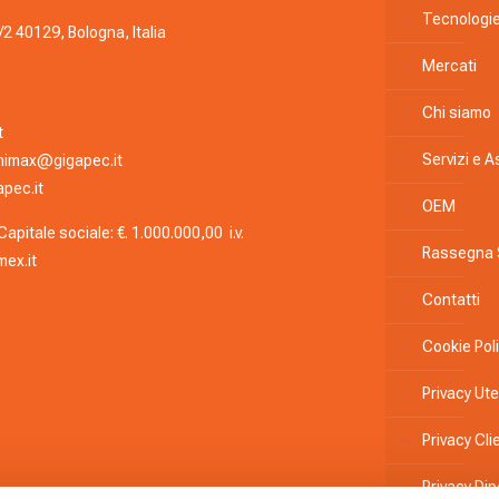
Tecnologi
/2 40129, Bologna, Italia
Mercati
Chi siamo
t
Servizi e 
nimax@gigapec.it
pec.it
OEM
apitale sociale: €. 1.000.000,00 i.v.
Rassegna
ex.it
Contatti
Cookie Pol
Privacy Ute
Privacy Clie
Privacy Di