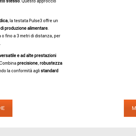
otto stesso
. Questo approccio
idica
, la testata Pulse3 offre un
 di produzione alimentare
.
o fino a 3 metri di distanza, per
.
versatile e ad alte prestazioni
o. Combina
precisione
,
robustezza
do la conformità agli
standard
HE
M