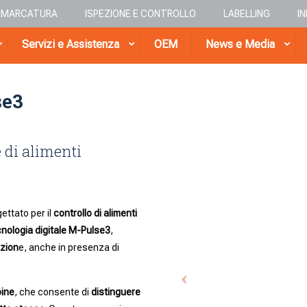
E MARCATURA
ISPEZIONE E CONTROLLO
LABELLING
I
Servizi e Assistenza
OEM
News e Media
se3
e di alimenti
ettato per il
controllo di alimenti
cnologia digitale M-Pulse3
,
azion
e, anche in presenza di
bine
, che consente di
distinguere