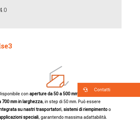
4.0
lse3
Contatti
Disponibile con
aperture da 50 a 500 mm in altezza e da 100
a 700 mm in larghezza
, in step di 50 mm. Può essere
integrata su nastri trasportatori
,
sistemi di riempimento
o
applicazioni speciali
, garantendo massima adattabilità.