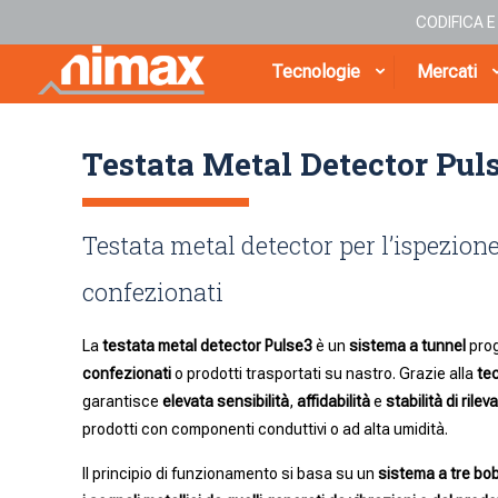
CODIFICA 
Tecnologie
Mercati
Testata Metal Detector Pul
Testata metal detector per l’ispezion
confezionati
La
testata metal detector Pulse3
è un
sistema a tunnel
prog
confezionati
o prodotti trasportati su nastro. Grazie alla
te
garantisce
elevata sensibilità
,
affidabilità
e
stabilità di rilev
prodotti con componenti conduttivi o ad alta umidità.
Il principio di funzionamento si basa su un
sistema a tre bo