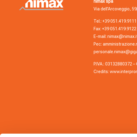
nimax spa
Via dell’Arcoveggio, 59
Tel.:
+39 051.419.9111
Fax: +39 051.419.9122
E-mail:
nimax@nimax.i
Pec:
amministrazione.
personale.nimax@giga
P.IVA.: 03132880372 – C
Credits:
www.interprom