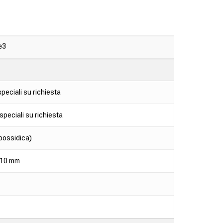
e3
peciali su richiesta
peciali su richiesta
epossidica)
à 10 mm