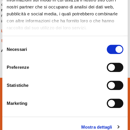
controllo qualità, se fatto con partner di comprovata esperienza,
è molto
nostri partner che si occupano di analisi dei dati web,
meno oneroso di quanto si immagini
e spesso contribuisce anche a
pubblicità e social media, i quali potrebbero combinarle
rendere la linea più performante, segnalando tempestivamente le
con altre informazioni che ha fornito loro o che hanno
inefficienze.
raccolto dal suo utilizzo dei loro servizi.
Leggi l’articolo
Scarica l’articolo
Selezione
Necessari
del
Approfondimento delle tecnologie:
consenso
Sistemi di Ispezione e Controllo
Preferenze
Statistiche
Marketing
Mostra dettagli
nimax spa