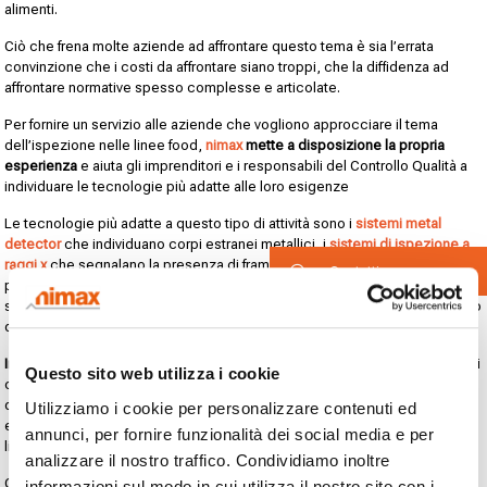
alimenti.
Ciò che frena molte aziende ad affrontare questo tema è sia l’errata
convinzione che i costi da affrontare siano troppi, che la diffidenza ad
affrontare normative spesso complesse e articolate.
Per fornire un servizio alle aziende che vogliono approcciare il tema
dell’ispezione nelle linee food,
nimax
mette a disposizione la propria
esperienza
e aiuta gli imprenditori e i responsabili del Controllo Qualità a
individuare le tecnologie più adatte alle loro esigenze
Le tecnologie più adatte a questo tipo di attività sono i
sistemi metal
detector
che individuano corpi estranei metallici, i
sistemi di ispezione a
raggi x
che segnalano la presenza di frammenti di varia natura ed eventuali
Contatti
prodotti non confezionati correttamente, le
selezionatrici ponderali
che
scartano le confezioni con una quantità di prodotto non conforme a quanto
dichiarato nell’etichetta.
Individuare quale tecnologia utilizzare
richiede il supporto di professionisti
Questo sito web utilizza i cookie
con competenze specifiche: sono necessarie sia una vasta conoscenza
delle normative e delle linee guida imposte dalla GDO sia anni di
Utilizziamo i cookie per personalizzare contenuti ed
esperienza delle diverse problematiche tecniche e procedurali delle
annunci, per fornire funzionalità dei social media e per
linee di prodotti alimentari.
analizzare il nostro traffico. Condividiamo inoltre
Contrariamente a quanto molti pensano, l’
investimento
in tecnologie per il
informazioni sul modo in cui utilizza il nostro sito con i