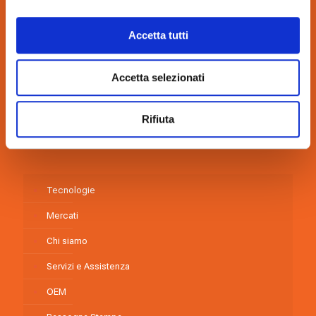
Via dell’Arcoveggio, 59/2 40129, Bologna, Italia
Tel.:
+39 051.419.9111
Accetta tutti
Fax: +39 051.419.9122
E-mail:
nimax@nimax.it
Pec:
amministrazione.nimax@gigapec.it
Accetta selezionati
personale.nimax@gigapec.it
P.IVA.: 03132880372 – Capitale sociale: €. 1.000.000,00 i.v.
Rifiuta
Credits:
www.interpromex.it
Tecnologie
Mercati
Chi siamo
Servizi e Assistenza
OEM