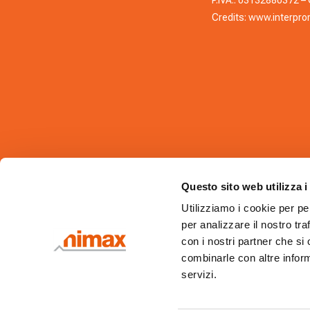
P.IVA.: 03132880372 – C
Credits:
www.interprom
Questo sito web utilizza i
Utilizziamo i cookie per pe
per analizzare il nostro tra
con i nostri partner che si
combinarle con altre inform
servizi.