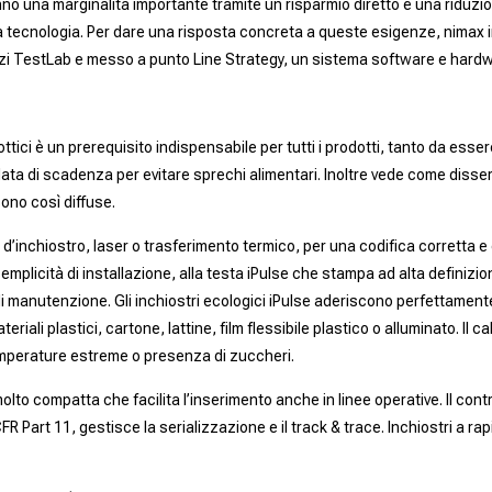
o una marginalità importante tramite un risparmio diretto e una riduzion
 tecnologia. Per dare una risposta concreta a queste esigenze, nimax in 
rvizi TestLab e messo a punto Line Strategy, un sistema software e hardwar
ottici è un prerequisito indispensabile per tutti i prodotti, tanto da esser
ata di scadenza per evitare sprechi alimentari. Inoltre vede come disserv
ono così diffuse.
inchiostro, laser o trasferimento termico, per una codifica corretta e c
mplicità di installazione, alla testa iPulse che stampa ad alta definizione
 manutenzione. Gli inchiostri ecologici iPulse aderiscono perfettamente a
riali plastici, cartone, lattine, film flessibile plastico o alluminato. Il
temperature estreme o presenza di zuccheri.
lto compatta che facilita l’inserimento anche in linee operative. Il cont
 Part 11, gestisce la serializzazione e il track & trace. Inchiostri a rap