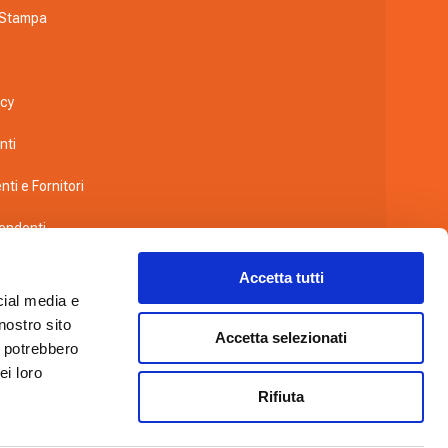
 Stampa
icy
nti
nti e Fornitori
pendenti
a videosorveglianza
Accetta tutti
cial media e
wing
nostro sito
Accetta selezionati
i potrebbero
co
ei loro
Rifiuta