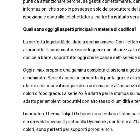
punti da attenzionare perché, se gestiti correttamente, dann
informazioni che sono in possesso solo del produttore della
ispezione e controllo, etichettatura. Inoltre ha istituito se
Quali sono oggi gli aspetti principali in materia di codifica?
La perfetta leggibilità del dato a occhio umano. Con i lettori 
al prodotto. Il consumatore vuole leggere con chiarezza la d
codice a barre, soprattutto oggi che le casse self-service s
Oggi nimax propone una gamma completa di sistemi a getto d’
d’inchiostro Serie Ax sono un prodotto di punta grazie alla se
utente che riduce il margine di errore umano e all’assenza di
colori o food grade. La serie Ax è adatta per la stampa su mate
adatto per ambienti produttivi con alto tasso di umidità e 
I marcatori Thermal Inkjet Gx hanno una testina di stampa mo
sia da web browser. Il protocollo Dynamark, conforme a 21CFR
colori, sono perfetti per supporti porosi e non.