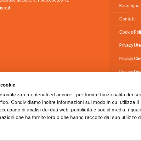
apitale sociale: €. 1.000.000,00 i.v.
Rassegna
ex.it
Contatti
Cookie Pol
Privacy Ute
Privacy Clie
Privacy Di
 cookie
Informativ
rsonalizzare contenuti ed annunci, per fornire funzionalità dei so
Whistleblo
ffico. Condividiamo inoltre informazioni sul modo in cui utilizza il 
 occupano di analisi dei dati web, pubblicità e social media, i qual
Codice Eti
azioni che ha fornito loro o che hanno raccolto dal suo utilizzo d