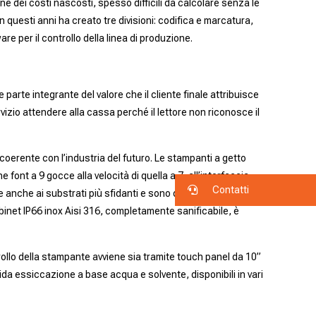
e dei costi nascosti, spesso difficili da calcolare senza le
questi anni ha creato tre divisioni: codifica e marcatura,
e per il controllo della linea di produzione.
e parte integrante del valore che il cliente finale attribuisce
izio attendere alla cassa perché il lettore non riconosce il
oerente con l’industria del futuro. Le stampanti a getto
 font a 9 gocce alla velocità di quella a 7, all’interfaccia
Contatti
nche ai substrati più sfidanti e sono disponibili in diversi
 cabinet IP66 inox Aisi 316, completamente sanificabile, è
rollo della stampante avviene sia tramite touch panel da 10”
ida essiccazione a base acqua e solvente, disponibili in vari