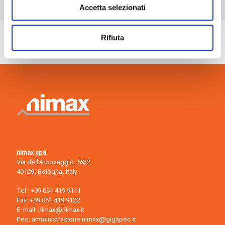
Accetta selezionati
Rifiuta
nimax spa
Via dell’Arcoveggio, 59/2
40129, Bologna, Italy
Tel.:
+39 051.419.9111
Fax: +39 051.419.9122
E-mail:
nimax@nimax.it
Pec:
amministrazione.nimax@gigapec.it