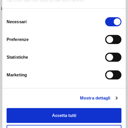
raccolto dal suo utilizzo dei loro servizi.
Labelling Applicators:
Alfa-Max
,
Beta-Max
Selezione
Necessari
del
consenso
Preferenze
Statistiche
Marketing
Mostra dettagli
Accetta tutti