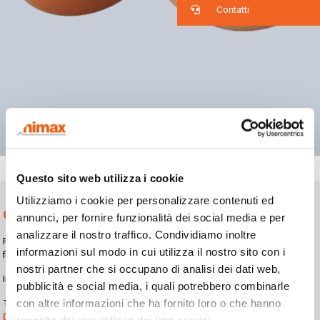
Contatti
Questo sito web utilizza i cookie
Utilizziamo i cookie per personalizzare contenuti ed
Cartons
annunci, per fornire funzionalità dei social media e per
analizzare il nostro traffico. Condividiamo inoltre
For
coding, marking and labelling
on egg cartons, nimax recommends the
informazioni sul modo in cui utilizza il nostro sito con i
following technologies:
nostri partner che si occupano di analisi dei dati web,
Inkjet Printers:
Domino Ax150i
,
Domino Ax350i
,
Domino Ax550i
pubblicità e social media, i quali potrebbero combinarle
con altre informazioni che ha fornito loro o che hanno
Thermal Inkjet Printers:
Domino Gx150i
,
Domino Gx350i
,
Domino Gx-OEM
,
Domino G50i