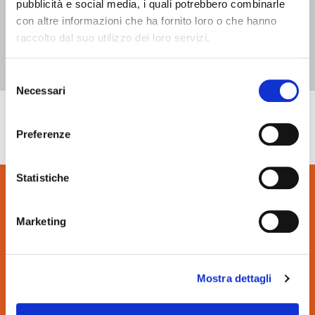
pubblicità e social media, i quali potrebbero combinarle
con altre informazioni che ha fornito loro o che hanno
raccolto dal suo utilizzo dei loro servizi.
Selezione
Necessari
del
consenso
Preferenze
Statistiche
Marketing
Mostra dettagli
nimax spa
Via dell’Arcoveggio, 59/2
40129, Bologna, Italy