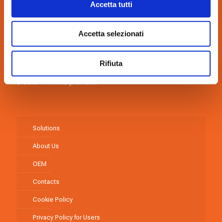
Accetta tutti
Tel.:
+39 051.419.9111
Fax: +39 051.419.9122
Accetta selezionati
E-mail:
nimax@nimax.it
Pec:
amministrazione.nimax@gigapec.it
personale.nimax@gigapec.it
Rifiuta
VAT no.: 03132880372 – Share Capital: €. 1.000.000,00 i.v.
Credits:
www.interpromex.it
Solutions
About Us
OEM
Contacts
Cookie Policy
Privacy Policy for Users