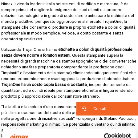
Nimax, azienda leader in Italia nei sistemi di codifica e marcatura, è da
sempre prima nel cogliere le esigenze dei suoi clienti e a proporre
soluzioni tecnologiche in grado di soddisfare e anticipare le richieste del
mondo produttivo; per questo oggi propone al mercato TrojanOne, la
stampante che consente di produrre in proprio etichette a colori di qualità
professionale in modo semplice, veloce, a costo costante e senza
operatori specializzati.
Utilizzando TrojanOne si hanno
etichette a colori di qualità professionale
senza dovere ricorre a fornitori esterni.
Questa stampante supera la
necessità di grandi macchine da stampa tipografiche o dei converter (che
richiedono una fase preparatoria comprendente la produzione degli
“impianti” e l’avviamento della stampa) eliminando tutti quei costi fissi che
rendono economicamente svantaggiosa la produzione di piccole tirature.
TrojanOne ha un costo copia basso e costante
, indipendentemente dai
quantitativi, ed è quindi ideale per stampare etichette in lingua rendendo il
prodotto più approcciabile dal consumatore straniero.
“La facilità e la rapidità d’uso consentono agli uffici marketing di non porsi
Contatti
più il limite economico del costo della personalizzazione delle etichette
nella progettazione di iniziative speciali” –ci spiega il dr. Stefano Paolucci,
responsabile marketing di nimax. “Le potenzialità diventano quindi infinite;
a titolo di esempio TrojanOne consente di brandizzare piccoli lotti con i
loghi del cliente per eventi e cadeaux, permette di utilizzare QrCode per