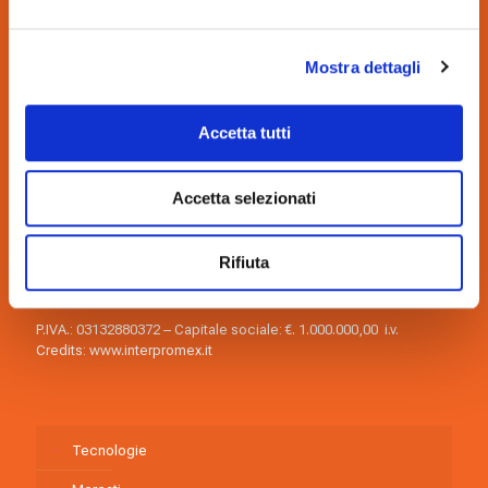
Mostra dettagli
Accetta tutti
nimax spa
Via dell’Arcoveggio, 59/2 40129, Bologna, Italia
Accetta selezionati
Tel.:
+39 051.419.9111
Fax: +39 051.419.9122
E-mail:
nimax@nimax.it
Rifiuta
Pec:
amministrazione.nimax@gigapec.it
personale.nimax@gigapec.it
P.IVA.: 03132880372 – Capitale sociale: €. 1.000.000,00 i.v.
Credits:
www.interpromex.it
Tecnologie