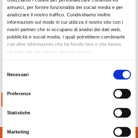
annunci, per fornire funzionalità dei social media e per
analizzare il nostro traffico. Condividiamo inoltre
informazioni sul modo in cui utilizza il nostro sito con i
nostri partner che si occupano di analisi dei dati web,
Trattamento dei dati personali:
pubblicità e social media, i quali potrebbero combinarle
Acconsento al trattamento dei dati a norma del Regolamento
con altre informazioni che ha fornito loro o che hanno
UE 2016/679.
Informativa completa
.
raccolto dal suo utilizzo dei loro servizi.
Selezione
Accetto
Necessari
del
consenso
Preferenze
Statistiche
Marketing