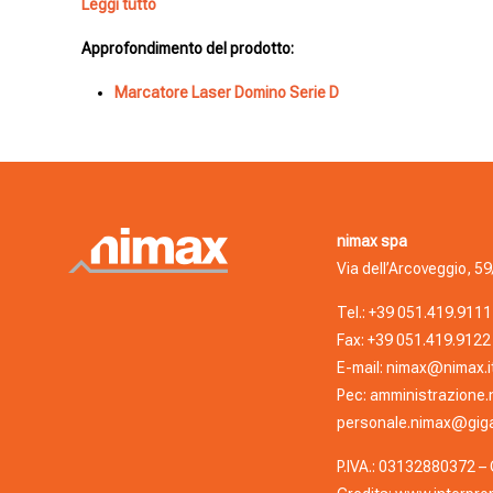
Leggi tutto
Approfondimento del prodotto:
Marcatore Laser Domino Serie D
nimax spa
Via dell’Arcoveggio, 59
Tel.:
+39 051.419.9111
Fax: +39 051.419.9122
E-mail:
nimax@nimax.i
Pec:
amministrazione.
personale.nimax@giga
P.IVA.: 03132880372 – C