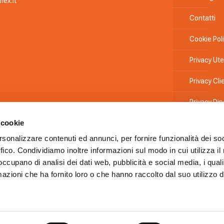
ex.it
Contatti
Cookie Pol
Privacy Ute
Privacy Clie
Privacy Di
 cookie
Informativ
rsonalizzare contenuti ed annunci, per fornire funzionalità dei so
Whistleblo
ffico. Condividiamo inoltre informazioni sul modo in cui utilizza il 
 occupano di analisi dei dati web, pubblicità e social media, i qual
Codice Eti
azioni che ha fornito loro o che hanno raccolto dal suo utilizzo d