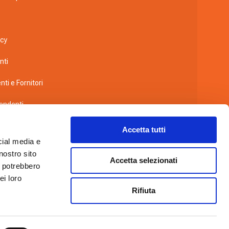
icy
nti
nti e Fornitori
pendenti
a videosorveglianza
Accetta tutti
cial media e
wing
nostro sito
Accetta selezionati
i potrebbero
co
ei loro
Rifiuta