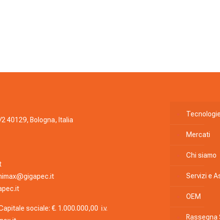
Tecnologi
/2 40129, Bologna, Italia
Mercati
Chi siamo
t
Servizi e 
nimax@gigapec.it
pec.it
OEM
apitale sociale: €. 1.000.000,00 i.v.
Rassegna