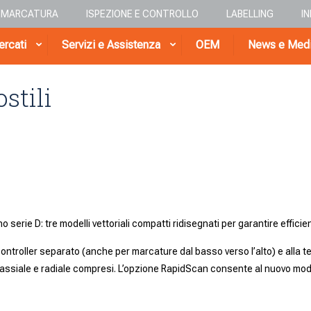
E MARCATURA
ISPEZIONE E CONTROLLO
LABELLING
I
rcati
Servizi e Assistenza
OEM
News e Med
stili
serie D: tre modelli vettoriali compatti ridisegnati per garantire efficien
ontroller separato (anche per marcature dal basso verso l’alto) e alla te
assiale e radiale compresi. L’opzione RapidScan consente al nuovo mode