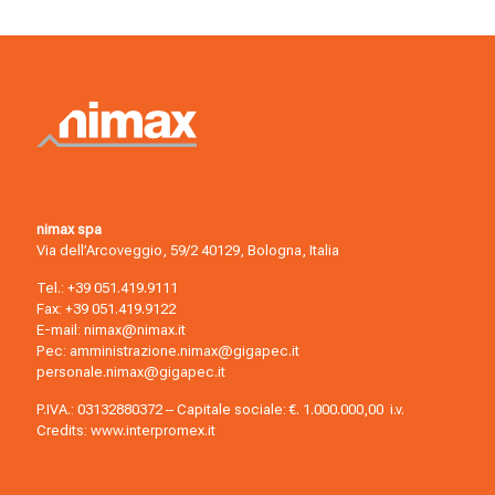
nimax spa
Via dell’Arcoveggio, 59/2 40129, Bologna, Italia
Tel.:
+39 051.419.9111
Fax: +39 051.419.9122
E-mail:
nimax@nimax.it
Pec:
amministrazione.nimax@gigapec.it
personale.nimax@gigapec.it
P.IVA.: 03132880372 – Capitale sociale: €. 1.000.000,00 i.v.
Credits:
www.interpromex.it