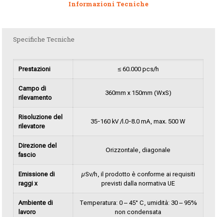
Informazioni Tecniche
Specifiche Tecniche
Prestazioni
≤ 60.000 pcs/h
Campo di
360mm x 150mm (WxS)
rilevamento
Risoluzione del
35-160 kV /l.0-8.0 mA, max. 500 W
rilevatore
Direzione del
Orizzontale, diagonale
fascio
Emissione di
µSv/h, il prodotto è conforme ai requisiti
raggi x
previsti dalla normativa UE
Ambiente di
Temperatura: 0 – 45° C, umidità: 30 – 95%
lavoro
non condensata