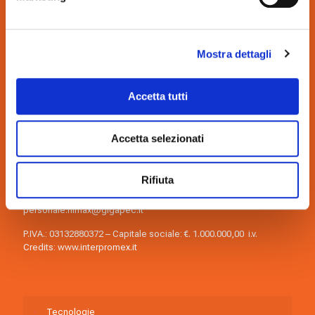
Mostra dettagli
Accetta tutti
nimax spa
Via dell’Arcoveggio, 59/2 40129, Bologna, Italia
Accetta selezionati
Tel.:
+39 051.419.9111
Fax: +39 051.419.9122
Rifiuta
E-mail:
nimax@nimax.it
Pec:
amministrazione.nimax@gigapec.it
personale.nimax@gigapec.it
P.IVA.: 03132880372 – Capitale sociale: €. 1.000.000,00 i.v.
Credits:
www.interpromex.it
Tecnologie