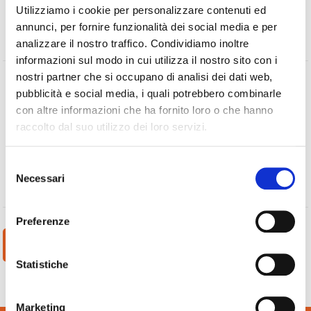
Utilizziamo i cookie per personalizzare contenuti ed
annunci, per fornire funzionalità dei social media e per
analizzare il nostro traffico. Condividiamo inoltre
informazioni sul modo in cui utilizza il nostro sito con i
nostri partner che si occupano di analisi dei dati web,
Trattamento dei dati personali:
pubblicità e social media, i quali potrebbero combinarle
con altre informazioni che ha fornito loro o che hanno
Acconsento al trattamento dei dati a norma del Regolamento
raccolto dal suo utilizzo dei loro servizi.
UE 2016/679.
Informativa completa
.
Selezione
Accetto
Necessari
del
consenso
Preferenze
Statistiche
Marketing